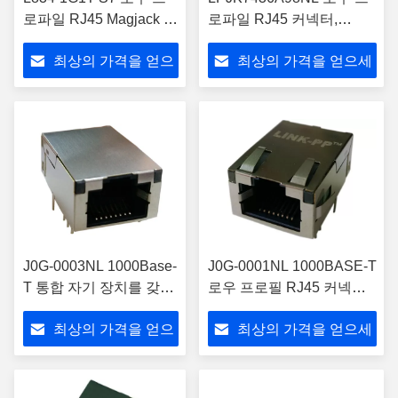
로파일 RJ45 Magjack 1
로파일 RJ45 커넥터,
포트 1000 Base-T 쉴드
1000Base-T 마그네틱 포
최상의 가격을 얻으
최상의 가격을 얻으세
됨
함
세요
요
J0G-0003NL 1000Base-
J0G-0001NL 1000BASE-T
T 통합 자기 장치를 갖춘
로우 프로필 RJ45 커넥터
로우 프로파일 RJ45 잭
1x1 탭업
최상의 가격을 얻으
최상의 가격을 얻으세
세요
요