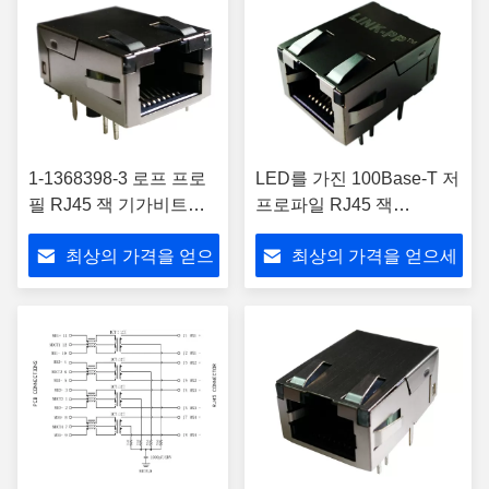
1-1368398-3 로프 프로
LED를 가진 100Base-T 저
필 RJ45 잭 기가비트
프로파일 RJ45 잭
10/100/1000
LPJK7401AONL를 통하여
최상의 가격을 얻으
최상의 가격을 얻으세
구멍
세요
요