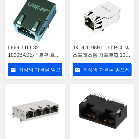
L869-1J1T-32
JXT4-1198HL 1x1 PCL 익
1000BASE-T 로우 프로
스프레스용 저프로필 10G
파일 RJ45 마그네틱 잭
RJ45 커넥터
최상의 가격을 얻으
최상의 가격을 얻으세
싱글 포트
세요
요