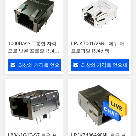
1000Base-T 통합 자석
LPJK7001AGNL 매우 저
으로 낮은 프로필 RJ45
프로파일 RJ45 잭
커넥터
최상의 가격을 얻으
최상의 가격을 얻으세
세요
요
L834-1G1T-S7 로우 프
LPJK7436A98NL 로우 프