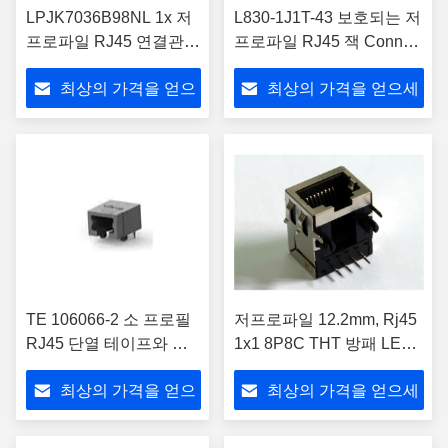
LPJK7036B98NL 1x 저
L830-1J1T-43 보호되는 저
프로파일 RJ45 연결관
프로파일 RJ45 잭 Conn
10/100Base-TX 이더네
Magjack 1Port 1000년 기
최상의 가격을 얻으
최상의 가격을 얻으세
트
초 T
세요
요
TE 106066-2 소 프로필
저프로파일 12.2mm, Rj45
RJ45 단열 테이프와 모
1x1 8P8C THT 방패 LEDs
듈식 잭
없음 LPJEF180-0CNL
최상의 가격을 얻으
최상의 가격을 얻으세
세요
요