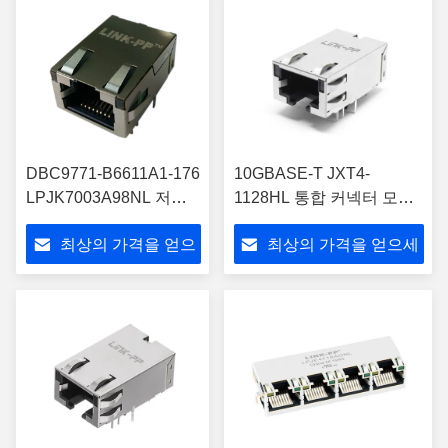
DBC9771-B6611A1-176
10GBASE-T JXT4-
LPJK7003A98NL 저프
1128HL 통합 커넥터 모듈
로필 RJ45 잭
산업용
최상의 가격을 얻으
최상의 가격을 얻으세
10/100/1000BASE-T
세요
요