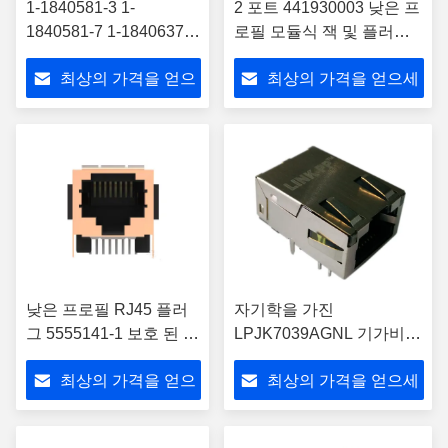
1-1840581-3 1-
2 포트 441930003 낮은 프
1840581-7 1-1840637-7
로필 모듈식 잭 및 플러그
통합 연결 모듈 (ICM)
표면 장착
최상의 가격을 얻으
최상의 가격을 얻으세
세요
요
낮은 프로필 RJ45 플러
자기학을 가진
그 5555141-1 보호 된 잠
LPJK7039AGNL 기가비트
금 아래 CAT 3
저프로파일 Rj45
최상의 가격을 얻으
최상의 가격을 얻으세
10/100/1000
세요
요