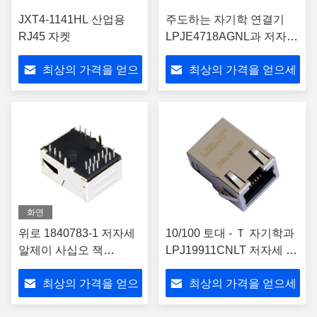
JXT4-1141HL 산업용
주도하는 자기학 연결기
RJ45 자켓
LPJE4718AGNL과 저자세
알제이 사십오 잭 1x4 공항
최상의 가격을 얻으
최상의 가격을 얻으세
세요
요
화면
위로 1840783-1 저자세
10/100 토대 - Ｔ 자기학과
알제이 사십오 잭
LPJ19911CNLT 저자세 알
100BASE-T 탭은 없이
제이 사십오 잭
최상의 가격을 얻으
최상의 가격을 얻으세
이르렀습니다
세요
요