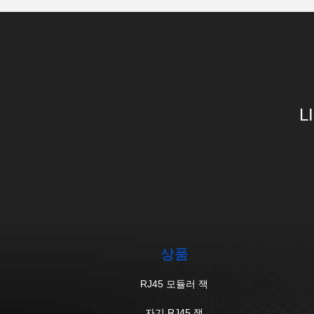
L
상품
RJ45 모듈러 잭
자기 RJ45 잭