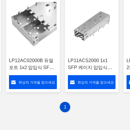
LP12AC02000B 듀얼
LP11ACS2000 1x1
L
포트 1x2 압입식 SFP
SFP 케이지 압입식
2
케이지, 광파이프 없음
EMI 핑거 RoHS 준수
최상의 가격을 얻으세요
최상의 가격을 얻으세요
1