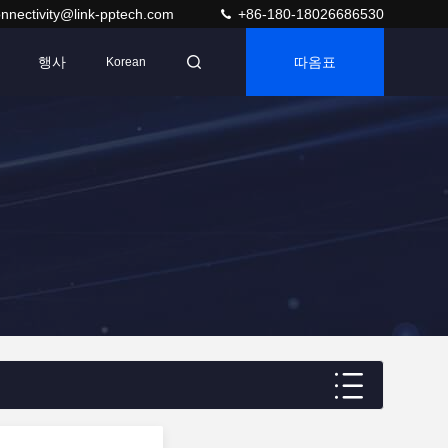
nnectivity@link-pptech.com
+86-180-18026686530
행사
따옴표
Korean