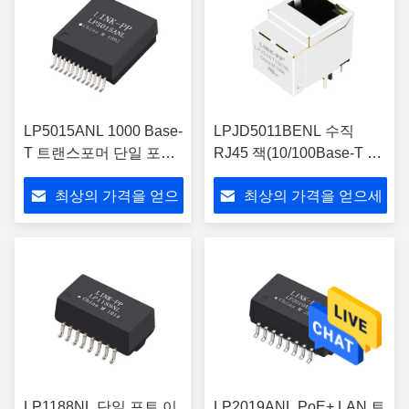
LP5015ANL 1000 Base-
LPJD5011BENL 수직
T 트랜스포머 단일 포트
RJ45 잭(10/100Base-T 통
SMD LAN 자석
합 자기 포함)
최상의 가격을 얻으
최상의 가격을 얻으세
세요
요
LP1188NL 단일 포트 이
LP2019ANL PoE+ LAN 트