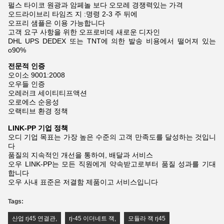
펄스 타이코 원광과 암페놀 보다 오모레 경쟁력있는 가격
오드라이브리 타임즈 지 :명령 2-3 주 뒤에
오프리 샘플은 이용 가능합니다
고객 요구 사항을 위한 오프로비데 새로운 디자인
DHL UPS DEDEX 또는 TNT에 의한 발송 비용에서 떨어져 있는
o90%
전문적 인증
오이소 9001:2008
오우들 인증
오레러크 세이티티프액션
오로에스 순응성
오랙티브 환경 정책
LINK-PP 기업 정책
오디 기업 목표는 가장 높은 수준의 고객 만족도를 달성하는 것입니
다
품질의 지속적인 개선을 통하여, 배달과 서비스
오우 LINK-PP는 모든 직원에게 약속받고로부터 품질 성과를 기대
합니다
오우 사내 표준은 저결함 제품이고 서비스입니다
Tags:
산업 rj45 연결관
,
rj-45 이더네트 잭
,
모듈라 잭 rj45