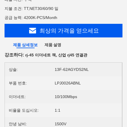
지불 조건: TT,NET30/60/90 일
공급 능력: 4200K-PCS/Month
최상의 가격을 얻으세요
제품 상세정보
제품 설명
강조하다:
,
rj-45 이더네트 잭
산업 rj45 연결관
상술:
13F-62AGYDS2NL
부품 번호:
LPJ0026ABNL
이더네트:
10/100Mbps
비율을 도십시오:
1:1
안녕 남비:
1500V