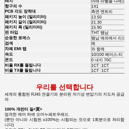
래치
아래 라벨을 다세요
항구의 수
1X1
PCB 각도 장착대
측면 엔트리
패키지 높이 (밀리미터)
13.50
패키지 길이 (밀리미터)
21.30
패키지 폭 (밀리미터)
15.90
핀 타입
THT 땜납
순응한 로에스
땜납 예외에서 리드와 Y
검색
예
차폐 EMI 탭
와 함께
속도
10/100 베이스-티
온도
0 내지 70C
비율 RX를 돌립니다
1CT :1CT
비율 TX를 돌립니다
1CT :1CT
우리를 선택합니다
세계의 통합된 RJ45 연결기와 분리된 자기성 변압기의 지도자 공급
자
100% 개런티 질<質>
엄격한 제어 하에 오마누패트우레드.
(뿐만 아니라 시험된 o100%는 시험되는 것으로 1회분으로 처리합
니다)