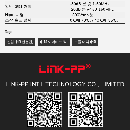
-30dB 분 @ 1-50MHz
일반 형태 거절
-20dB 분 @ 50-150MHz
Hipot 시험
1500Vrms 분
조작 온도 범위
0℃에 70℃. /-40℃에 85℃.
Tags:
산업 rj45 연결관
,
rj-45 이더네트 잭
,
모듈라 잭 rj45
LINK-PP INT'L TECHNOLOGY CO., LIMITED