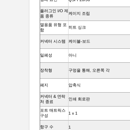
플러그인 I/O 제
케이지 조립
품 종류
열용품 유형 포
히트 싱크
함
커넥터 시스템
케이블-보드
밀폐성
아니
장착형
구멍을 통해, 오른쪽 각
폐지
압축식
커넥터 & 연락
인쇄 회로판
처 종료
포트 매트릭스
1 x 1
구성
항구 수
1