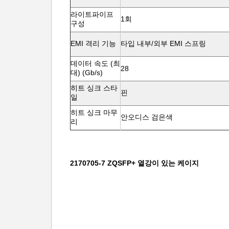
라이트파이프
1회
구성
EMI 격리 기능
타입 내부/외부 EMI 스프링
데이터 속도 (최
28
대) (Gb/s)
히트 싱크 스타
핀
일
히트 싱크 마무
안오디스 검은색
리
2170705-7 ZQSFP+ 열강이 있는 케이지