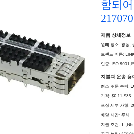
함되어
21707
제품 상세정보
원래 장소: 광동,
브랜드 이름: LINK
인증: ISO 9001,I
지불과 운송 용
최소 주문 수량: 10
가격: $0.11-$35
포장 세부 사항: 20
배달 시간: 주식
지불 조건: TT,NET