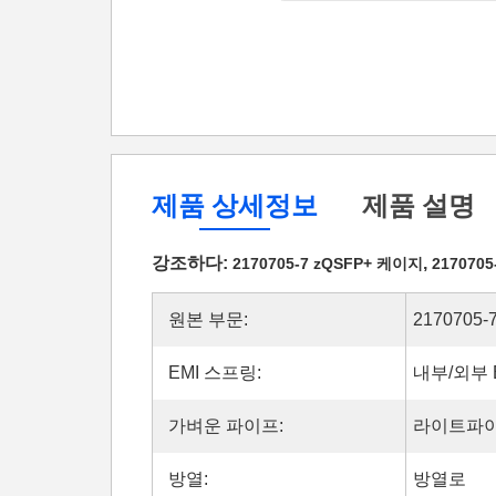
제품 상세정보
제품 설명
강조하다:
,
2170705-7 zQSFP+ 케이지
217070
원본 부문:
2170705-
EMI 스프링:
내부/외부 
가벼운 파이프:
라이트파이
방열:
방열로