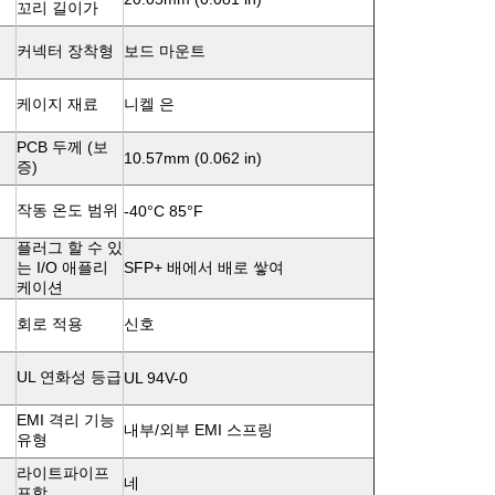
꼬리 길이가
커넥터 장착형
보드 마운트
케이지 재료
니켈 은
PCB 두께 (보
10.57mm (0.062 in)
증)
작동 온도 범위
-40°C 85°F
플러그 할 수 있
는 I/O 애플리
SFP+ 배에서 배로 쌓여
케이션
회로 적용
신호
UL 연화성 등급
UL 94V-0
EMI 격리 기능
내부/외부 EMI 스프링
유형
라이트파이프
네
포함