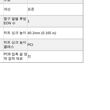
개선
표준
항구 열별 후방
1
EON 수
히트 싱크 높이
40.2mm (0.165 in)
히트 싱크 높이
PCI
클래스
PCB 접촉 끝 영
진
역 접착 재료