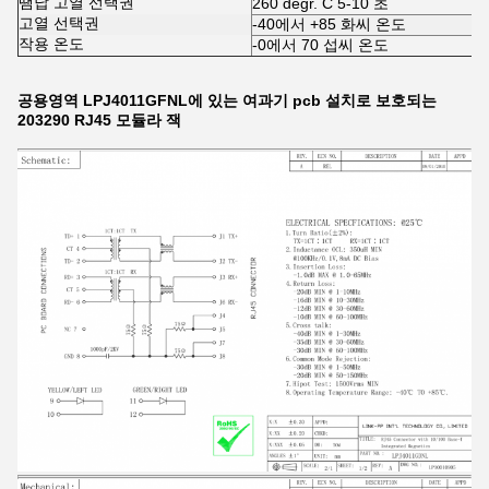
땜납 고열 선택권
260 degr. C 5-10 초
고열 선택권
-40에서 +85 화씨 온도
작용 온도
-0에서 70 섭씨 온도
공용영역 LPJ4011GFNL에 있는 여과기 pcb 설치로 보호되는
203290 RJ45 모듈라 잭