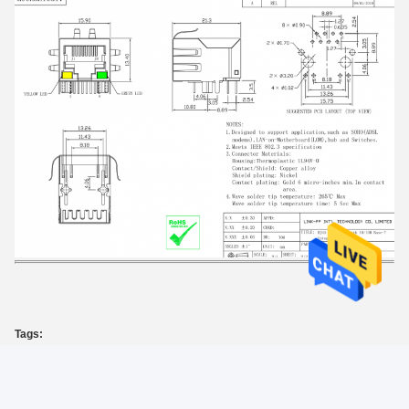
Tags:
산업 rj45 연결관
,
rj-45 이더네트 잭
,
모듈라 잭 rj45