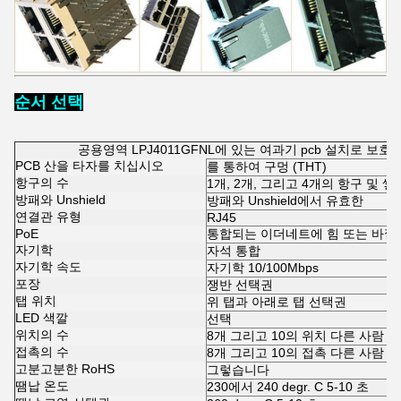
순서 선택
공용영역 LPJ4011GFNL에 있는 여과기 pcb 설치로 보호되는
PCB 산을 타자를 치십시오
를 통하여 구멍 (THT)
항구의 수
1개, 2개, 그리고 4개의 항구 및 쌓을수 
방패와 Unshield
방패와 Unshield에서 유효한
연결관 유형
RJ45
PoE
통합되는 이더네트에 힘 또는 바
자기학
자석 통합
자기학 속도
자기학 10/100Mbps
포장
쟁반 선택권
탭 위치
위 탭과 아래로 탭 선택권
LED 색깔
선택
위치의 수
8개 그리고 10의 위치 다른 사람
접촉의 수
8개 그리고 10의 접촉 다른 사람
고분고분한 RoHS
그렇습니다
땜납 온도
230에서 240 degr. C 5-10 초