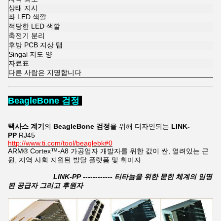
상태 지시
좌 LED 색깔
적당한 LED 색깔
축전기 분리
후방 PCB 지상 탭
Singal 지도 양
자료표
다른 사람은 지명합니다
BeagleBone 검정
택사스 계기
의
BeagleBone 검정
을 위해 디자인되는
LINK-
PP
RJ45
http://www.ti.com/tool/beaglebk#0
ARM® Cortex™-A8 가공업자 개발자를 위한 값이 싼, 열려있는 근
원, 지역 사회 지원된 발달 플랫폼 및 취미자.
LINK-PP ------------ 티타늄을 위한 묻힌 체계의 임명
된 공급자 그리고 후원자