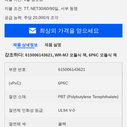
지불 조건: TT, NET30/60/90일, 서부 동맹
공급 능력: 주당 20,000개 조각
최상의 가격을 얻으세요
제품 상세정보
제품 설명
강조하다:
,
,
615006143621
WR-MJ 모듈식 잭
6P6C 모듈식 잭
부문 번호:
615006143621
(xPxC):
6P6C
절연 소재:
PBT (Polybutylene Terephthalate)
절연체 인화성 등급:
UL94 V-0
절연체 색:
블랙