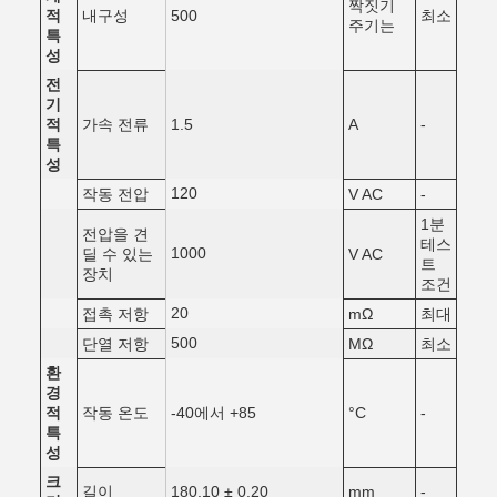
짝짓기
적
내구성
500
최소
주기는
특
성
전
기
적
가속 전류
1.5
A
-
특
성
120
작동 전압
V AC
-
1분
전압을 견
테스
1000
딜 수 있는
V AC
트
장치
조건
20
접촉 저항
mΩ
최대
500
단열 저항
MΩ
최소
환
경
적
작동 온도
-40에서 +85
°C
-
특
성
크
길이
180.10 ± 0.20
mm
-