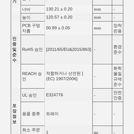
기
130.21 ± 0.20
너비
mm
-
120.57 ± 0.20
높이
mm
-
PCB 구멍
장착
00.89 ± 0.05
mm
지름
핀용
인
증
환경
및
RoHS 승인
[2011/65/EU&2015/863]
-
준수
준
수
화학
적합하거나 선언된 [
REACH 승
물질
-
(EC) 1907/2006]
인
규제
준수
안전
E324776
UL 승인
-
인증
포
장
용품 종류
트레이
-
-
정
보
최소 주문
1
pc
-