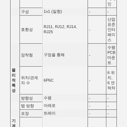
인
1x1 (일항)
구성
-
-
산업
표준
RJ11, RJ12, RJ14,
호환성
-
인터
RJ25
페이
스
수평
PCB
구멍을 통해
장착형
-
마운
트
물
6 위
리
위치/관계
치,
적
6P6C
-
자 수
6 연
특
락처
성
수평
방향성
-
-
아래로
탭 방향
-
-
트레이
포장
-
-
기
계