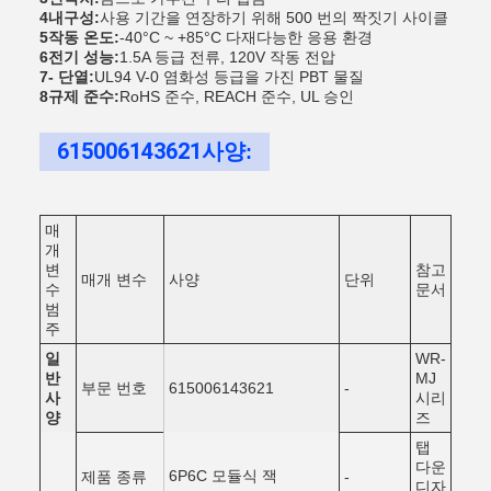
4내구성:
사용 기간을 연장하기 위해 500 번의 짝짓기 사이클
5작동 온도:
-40°C ~ +85°C 다재다능한 응용 환경
6전기 성능:
1.5A 등급 전류, 120V 작동 전압
7- 단열:
UL94 V-0 염화성 등급을 가진 PBT 물질
8규제 준수:
RoHS 준수, REACH 준수, UL 승인
615006143621
사양
:
매
개
변
참고
매개 변수
사양
단위
수
문서
범
주
일
WR-
반
MJ
부문 번호
615006143621
-
사
시리
양
즈
탭
다운
6P6C 모듈식 잭
제품 종류
-
디자