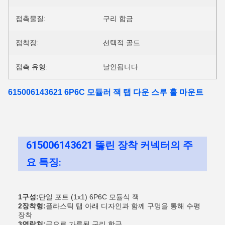
접촉물질:
구리 합금
접착장:
선택적 골드
접촉 유형:
날인됩니다
615006143621 6P6C 모듈러 잭 탭 다운 스루 홀 마운트
615006143621 뚫린 장착 커넥터의 주
요 특징
:
1구성:
단일 포트 (1x1) 6P6C 모듈식 잭
2장착형:
플라스틱 탭 아래 디자인과 함께 구멍을 통해 수평
장착
3연락처:
금으로 가루된 구리 합금