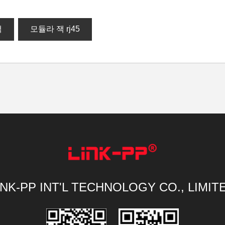
잭
모듈라 잭 rj45
INK-PP INT'L TECHNOLOGY CO., LIMIT