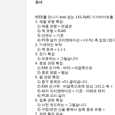
묘사
IEEE를 만나기 leds 없는 1X1-Rj45
기가바이트
를 
1.
제품 유형 특징
1) 제품 유형 = 연결관
2) 잭 유형 = RJ45
3) 단면도 = 기준
4) PCB 설치 오리엔테이션 = (수직) 측 입장 (정각)
2.
기계적인 부착:
1) 잭 윤곽 = 1 x 1
3.
전기 특성:
1) 보호하는 = 그렇습니다
4.
종료 관련 특징:
1) EMI 손가락 - 바닥 = 바깥쪽으로
2) 종료 방법 = 땜납
5.
몸 관련 특징:
1) 항구 윤곽은 =/다 골라냅니다
2) EMI 손가락 - 바깥쪽으로에 정상 그리고 측 =
3) 래치 오리엔테이션 = 기준 - 아래로 래치
4) PCB 꼬리 길이
6.
접촉 관련 특징:
1) 사전 로드하는 = 그렇습니다
2) 구멍/표면 산을 통해서 접촉 종료 유형 =
7.
관련 특징 유숙: