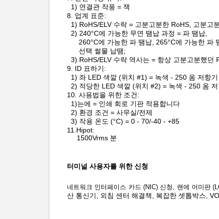
1) 연결관 작풍 = 잭
8.
업계 표준:
1) RoHS/ELV 수락 = 고분고분한 RoHS, 고분고
2) 240°C에 가능한 무연 땜납 과정 = 파 땜납,
260°C에 가능한 파 땜납, 265°C에 가능한 파
선택 썰물 납땜;
3) RoHS/ELV 수락 역사는 = 항상 고분고분했던
9.
ID 표하기:
1) 좌 LED 색깔 (위치 #1) = 녹색 - 250 옴 저항기
2) 적당한 LED 색깔 (위치 #2) = 녹색 - 250 옴 
10.
사용법을 위한 조건:
1)는에 = 인쇄 회로 기판 적용합니다
2) 환경 조건 = 사무실/전제
3) 작용 온도 (°C) = 0 - 70/-40 - +85
11.Hipot:
1500Vrms 분
터미널 사용자를 위한 신청
네트워크 인터페이스 카드 (NIC) 신청, 랜에 어미판 
산 통신기,
외침 센터 해결책, 복잡한 셋톱박스, V