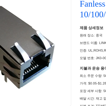
Fanle
10/10
제품 상세정보
원래 장소: 중국
브랜드 이름: LINK
인증: UL,ROHS,R
모델 번호: JK0-0
지불과 운송 용
최소 주문 수량: 50/
가격: $0.05-$1.2
포장 세부 사항: 50PC
배달 시간: 재고 