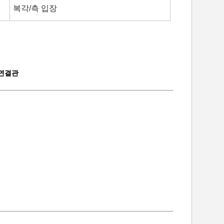
복각/측 입장
s 연결관