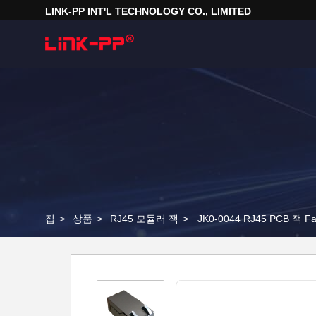
LINK-PP INT'L TECHNOLOGY CO., LIMITED
집
>
상품
>
RJ45 모듈러 잭
>
JK0-0044 RJ45 PCB 잭 