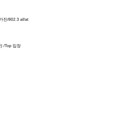
가진/802.3 af/at
:
 /Top 입장