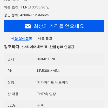
지불 조건: TT,NET30/60/90 일
공급 능력: 4200K-PCS/Month
최상의 가격을 얻으세요
제품 상세정보
제품 설명
강조하다:
,
rj-45 이더네트 잭
산업 rj45 연결관
명세:
JK0-0116NL
P.N:
LPJK0014AINL
신청:
기가바이트 네트워킹
산 작풍:
THT/측 입장
LEDs:
선택