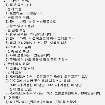
2.
기계적인 부착:
1) 잭 윤곽 = 1 x 1
3.
전기 특성:
1) 보호하는 = 그렇습니다
4.
종료 관련 특징:
1) EMI 손가락 - 바닥 = 바깥쪽으로
2) 종료 방법 = 땜납
5.
몸 관련 특징:
1) 항구 윤곽은 =/다 골라냅니다
2) EMI 손가락 - 바깥쪽으로에 정상 그리고 측 =
3) 래치 오리엔테이션 = 기준 - 아래로 래치
4) PCB 꼬리 길이
6.
접촉 관련 특징:
1) 사전 로드하는 = 그렇습니다
2) 구멍/표면 산을 통해서 접촉 종료 유형 =
7.
관련 특징 유숙:
1) 연결관 작풍 = 잭
8.
업계 표준:
1) RoHS/ELV 수락 = 고분고분한 RoHS, 고분고분한 ELV
2) 240°C에 가능한 무연 땜납 과정 = 파 땜납,
260°C에 가능한 파 땜납, 265°C에 가능한 파 땜납
선택 썰물 납땜;
3) RoHS/ELV 수락 역사는 = 항상 고분고분했던 RoHS이었습니다
9.
ID 표하기:
1) 좌 LED 색깔 (위치 #1) = 녹색 - 250 옴 저항기