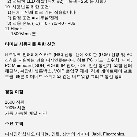
2) 적당한 LED 색깔 (위치 #2) = 녹색 - 250 옴 저항기
10.
사용법을 위한 조건:
1)는에 = 인쇄 회로 기판 적용합니다
2) 환경 조건 = 사무실/전제
3) 작용 온도 (°C) = 0 - 70/-40 - +85
11.Hipot:
1500Vrms 분
터미널 사용자를 위한 신청
네트워크 인터페이스 카드 (NIC) 신청, 랜에 어미판 (LOM) 신청 및 PC
허브 PC 카드, 스위치, 대패,
신청을 지원하는 것을 디자인했습니다.
PC Mainboard, SDH, PDH의 IP 전화, xDSL 전산 통신기,
외침 센터
해결책, 복잡한 셋톱박스, VOIP 출입구 체제, 경계 게이트웨이 프로
토콜, 빠른 이더네트 스위치
와 같은
네트워킹
그리고 통신 장비
…
경쟁 이점
2600 직원,
100% 시험
가동 가능한 배달 시간
주요 고객
디자인하십시오 티타늄, 인텔, 삼성의 가자미, Jabil, Flextronics,